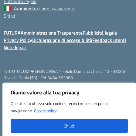
Pubblicità legale
Amministrazione trasparente
Siti utili
FUTURA
Amministrazione Trasparente
Pubblicità legale
Privacy Policy
Dichiarazione di accessibilità
Feedback utenti
Note legali
ISTITUTO COMPRENSIVO RIVA 1 - Viale Damiano Chiesa, 12 - 38066
Riva del Garda (TN) - Tel. 0464 553088
segr.riva1@scuole.provincia.tn.it / riva1@pec.provincia.tn.it
Cod. Mecc. TNIC841001 - Cod. Fisc. 93013000224
Diamo valore alla tua privacy
Questo sito utilizza solo cookies tecnici necessari per la
Concept & Design by Designers Italia
navigazione.
Cookie policy
Powered by Almacrea
Chiudi