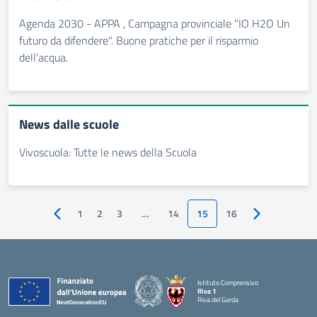
Agenda 2030 - APPA , Campagna provinciale "IO H2O Un
futuro da difendere". Buone pratiche per il risparmio
dell'acqua.
News dalle scuole
Vivoscuola: Tutte le news della Scuola
1
2
3
…
14
15
16
Pagina precedente
Pagina succes
Istituto Comprensivo
Riva 1
Riva del Garda