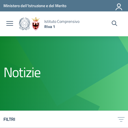
Vai ai contenuti
Vai al menu di navigazione
Vai al footer
Ministero dell'Istruzione e del Merito
Istituto Comprensivo
Riva 1
Notizie
FILTRI