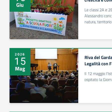
Giu
Le classi 2A e 2B
Alessandro concl
natura, territori
2026
Riva del Garda
15
Legalità con 
Mag
Il 12 maggio l’I
ospitato la Giorn