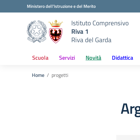
Vai ai contenuti
Vai al menu di navigazione
Vai al footer
Ministero dell'Istruzione e del Merito
Istituto Comprensivo
Riva 1
Riva del Garda
Scuola
Servizi
Novità
Didattica
Home
progetti
Arg