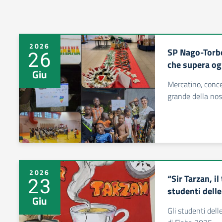
2026
SP Nago-Torbo
26
che supera og
Giu
Mercatino, conce
grande della nos
2026
“Sir Tarzan, il
23
studenti delle
Giu
Gli studenti dell