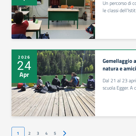
Un percorso di c
le classi dell’Is
2026
Gemellaggio a 
24
natura e amici
Apr
Dal 21 al 23 apri
scuola Egger. A o
1
2
3
4
5
Pagina successiva