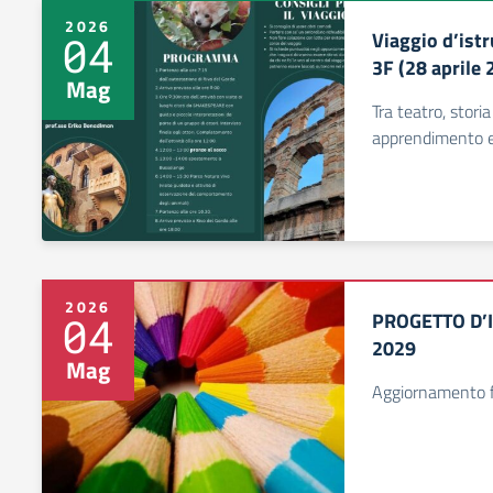
2026
Viaggio d’istr
04
3F (28 aprile 
Mag
Tra teatro, stori
apprendimento e
2026
PROGETTO D’I
04
2029
Mag
Aggiornamento 