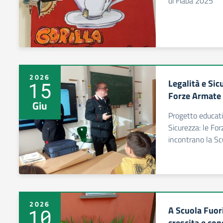
di Fiaba 2025
2026
Legalità e Sic
15
Forze Armate 
Giu
Progetto educativ
Sicurezza: le Fo
incontrano la Sc
2026
A Scuola Fuori
10
crescita e con