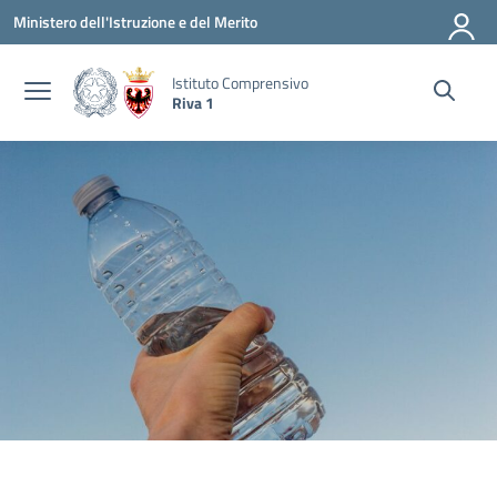
Vai ai contenuti
Vai al menu di navigazione
Vai al footer
Ministero dell'Istruzione e del Merito
Istituto Comprensivo
Riva 1