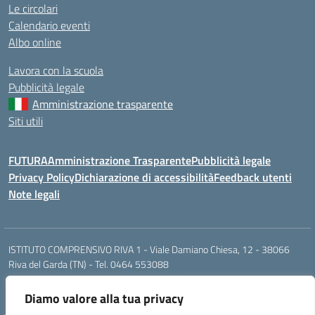
Le circolari
Calendario eventi
Albo online
Lavora con la scuola
Pubblicità legale
Amministrazione trasparente
Siti utili
FUTURA
Amministrazione Trasparente
Pubblicità legale
Privacy Policy
Dichiarazione di accessibilità
Feedback utenti
Note legali
ISTITUTO COMPRENSIVO RIVA 1 - Viale Damiano Chiesa, 12 - 38066
Riva del Garda (TN) - Tel. 0464 553088
segr.riva1@scuole.provincia.tn.it / riva1@pec.provincia.tn.it
Cod. Mecc. TNIC841001 - Cod. Fisc. 93013000224
Diamo valore alla tua privacy