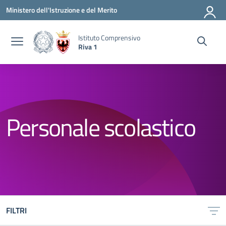
Vai ai contenuti
Vai al menu di navigazione
Vai al footer
Ministero dell'Istruzione e del Merito
Istituto Comprensivo
Riva 1
Personale scolastico
FILTRI