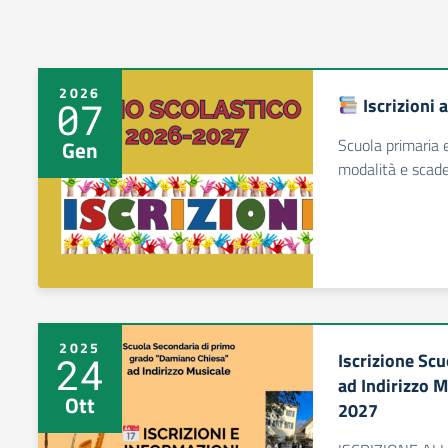
2026
Iscrizioni
07
Scuola primaria 
Gen
modalità e scad
2025
Iscrizione Sc
24
ad Indirizzo M
Ott
2027