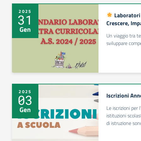
2025
Laboratori 
31
Crescere, Imp
Gen
Un viaggio tra te
sviluppare compe
2025
Iscrizioni An
03
Le iscrizioni pe
Gen
istituzioni scola
di istruzione son