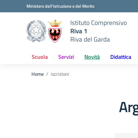
Vai ai contenuti
Vai al menu di navigazione
Vai al footer
Ministero dell'Istruzione e del Merito
Istituto Comprensivo
Riva 1
Riva del Garda
Scuola
Servizi
Novità
Didattica
Home
iscrizioni
Arg