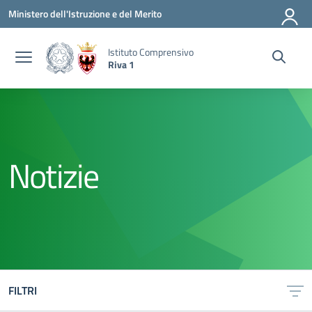
Vai ai contenuti
Vai al menu di navigazione
Vai al footer
Ministero dell'Istruzione e del Merito
Istituto Comprensivo
Riva 1
Notizie
FILTRI