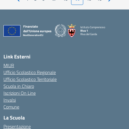
Pagina precedente
Pagina suc
Istituto Comprensivo
Riva 1
Riva del Garda
Link Esterni
MIUR
Ufficio Scolastico Regionale
Ufficio Scolastico Territoriale
Scuola in Chiaro
Iscrizioni On Line
Invalsi
Comune
La Scuola
Presentazione