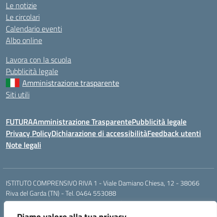
Le notizie
Le circolari
Calendario eventi
Albo online
Lavora con la scuola
Pubblicità legale
Amministrazione trasparente
Siti utili
FUTURA
Amministrazione Trasparente
Pubblicità legale
Privacy Policy
Dichiarazione di accessibilità
Feedback utenti
Note legali
ISTITUTO COMPRENSIVO RIVA 1 - Viale Damiano Chiesa, 12 - 38066
Riva del Garda (TN) - Tel. 0464 553088
segr.riva1@scuole.provincia.tn.it / riva1@pec.provincia.tn.it
Cod. Mecc. TNIC841001 - Cod. Fisc. 93013000224
Diamo valore alla tua privacy