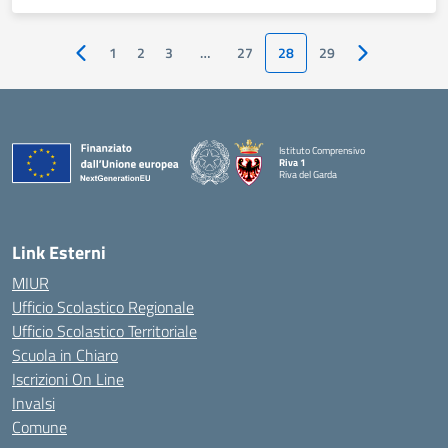
1
2
3
…
27
28
29
Pagina precedente
Pagina succes
Istituto Comprensivo
Riva 1
Riva del Garda
Link Esterni
MIUR
Ufficio Scolastico Regionale
Ufficio Scolastico Territoriale
Scuola in Chiaro
Iscrizioni On Line
Invalsi
Comune