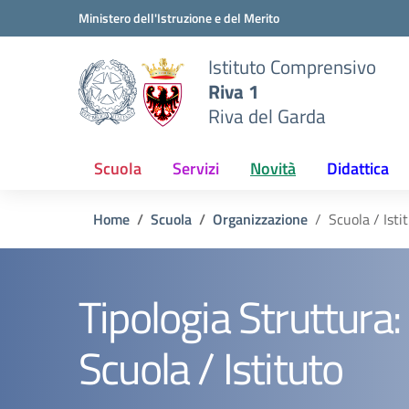
Vai ai contenuti
Vai al menu di navigazione
Vai al footer
Ministero dell'Istruzione e del Merito
Istituto Comprensivo
Riva 1
Riva del Garda
Scuola
Servizi
Novità
Didattica
Home
Scuola
Organizzazione
Scuola / Isti
Tipologia Struttura:
Scuola / Istituto