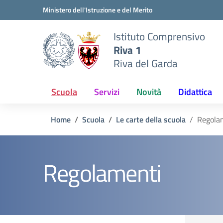
Vai ai contenuti
Vai al menu di navigazione
Vai al footer
Ministero dell'Istruzione e del Merito
Istituto Comprensivo
Riva 1
Riva del Garda
Scuola
Servizi
Novità
Didattica
Home
Scuola
Le carte della scuola
Regola
Regolamenti