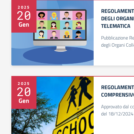
2025
REGOLAMENT
20
DEGLI ORGANI
Gen
TELEMATICA
Pubblicazione R
degli Organi Coll
2025
REGOLAMENTO
20
COMPRENSIVO
Gen
Approvato dal con
del 18/12/2024