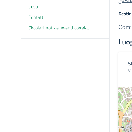
gov.i
Costi
Destin
Contatti
Comun
Circolari, notizie, eventi correlati
Luo
S
Vi