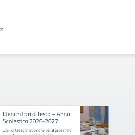
to
Elenchi libri di testo – Anno
SP N
Scolastico 2026-2027
di so
dist
Libri di testo in adozione per il prossimo