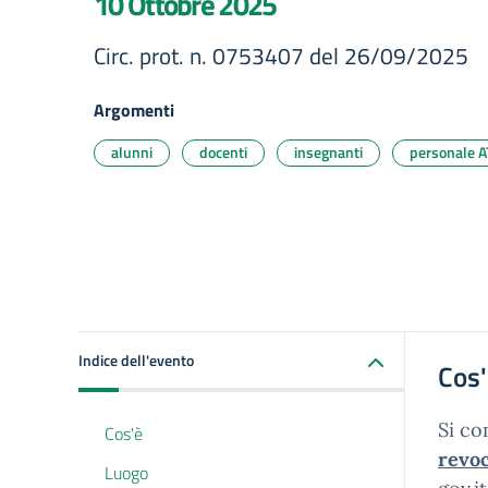
10 Ottobre 2025
Circ. prot. n. 0753407 del 26/09/2025
Argomenti
alunni
docenti
insegnanti
personale A
Indice dell'evento
Cos
Si co
Cos'è
revo
Luogo