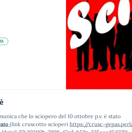
TA
'è
munica che lo sciopero del 10 ottobre p.v. è stato
cato
(link cruscotto scioperi
https://crusc-gepas.perl