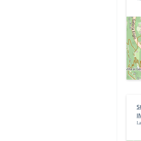
S
I
La