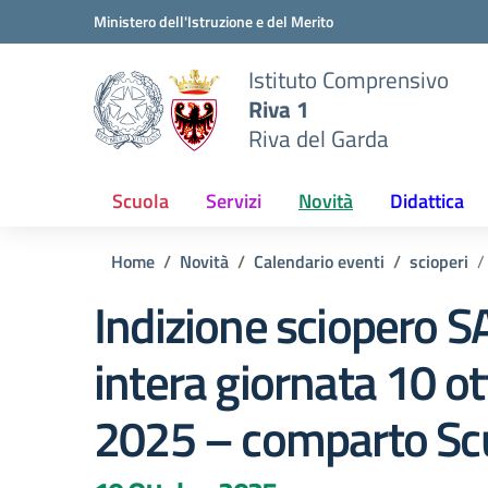
Vai ai contenuti
Vai al menu di navigazione
Vai al footer
Ministero dell'Istruzione e del Merito
Istituto Comprensivo
Riva 1
Riva del Garda
Scuola
Servizi
Novità
Didattica
Home
Novità
Calendario eventi
scioperi
Indizione sciopero 
intera giornata 10 o
2025 – comparto Sc