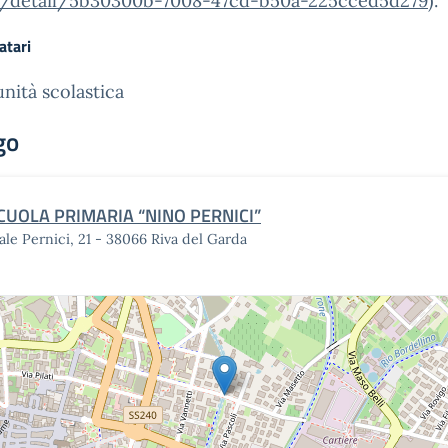
t/detail/5b30300b-7008-
47cd-b50a-225cced5d279
).
atari
ità scolastica
go
CUOLA PRIMARIA “NINO PERNICI”
ale Pernici, 21 - 38066 Riva del Garda