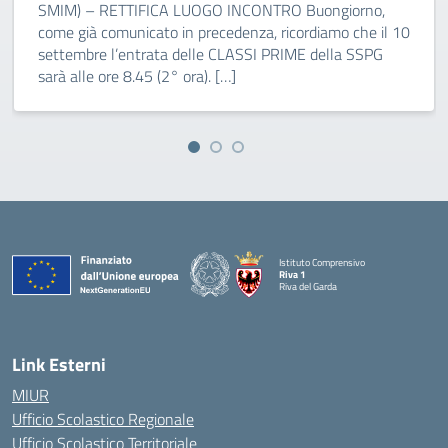
SMIM) – RETTIFICA LUOGO INCONTRO Buongiorno,
come già comunicato in precedenza, ricordiamo che il 10
settembre l’entrata delle CLASSI PRIME della SSPG
sarà alle ore 8.45 (2° ora). […]
Istituto Comprensivo
Riva 1
Riva del Garda
Link Esterni
MIUR
Ufficio Scolastico Regionale
Ufficio Scolastico Territoriale