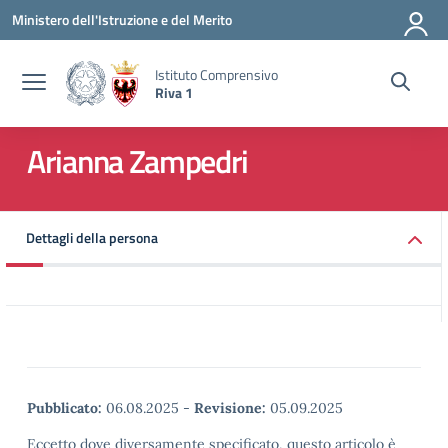
Vai ai contenuti
Vai al menu di navigazione
Vai al footer
Ministero dell'Istruzione e del Merito
Istituto Comprensivo
Riva 1
Arianna Zampedri
Dettagli della persona
Pubblicato:
06.08.2025
-
Revisione:
05.09.2025
Eccetto dove diversamente specificato, questo articolo è