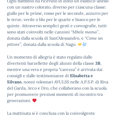
Ogni bambino ha ricevuto in dono un elastico-anello
con un nastro colorato, diverso per ciascuna classe:
giallo per le prime, rosso per le seconde, azzurro per
le terze, verde o blu per le quarte e bianco per le
quinte. Attraverso semplici gesti e coreografie, tutti
sono stati coinvolti nelle canzoni
“Mbele mama”
,
donata dalla scuola di Sant’Alessandro, e
“Come un
pittore”
, donata dalla scuola di Nago.
Un momento di allegria è stato regalato dalle
divertenti barzellette degli alunni della classe
3B
,
mentre una vera e propria “carezza” è arrivata dai
consigli e dalle testimonianze di
Elisabetta e
Silvano
, nonni volontari AVULSS nelle A.P.S.P. di Riva
del Garda, Arco e Dro, che collaborano con la scuola
per promuovere preziosi momenti di incontro tra
generazioni.
La mattinata si è conclusa con la coinvolgente