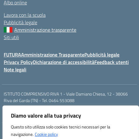
Albo online
Lavora con la scuola
Pubblicità legale
Amministrazione trasparente
Siti utili
FUTURA
Amministrazione Trasparente
Pubblicità legale
Privacy Policy
Dichiarazione di accessibilità
Feedback utenti
Note legali
ISTITUTO COMPRENSIVO RIVA 1 - Viale Damiano Chiesa, 12 - 38066
Riva del Garda (TN) - Tel. 0464 553088
segr.riva1@scuole.provincia.tn.it / riva1@pec.provincia.tn.it
Cod. Mecc. TNIC841001 - Cod. Fisc. 93013000224
Diamo valore alla tua privacy
Questo sito utilizza solo cookies tecnici necessari per la
Concept & Design by Designers Italia
navigazione.
Cookie policy