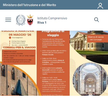
Vai ai contenuti
Vai al menu di navigazione
Vai al footer
Ministero dell'Istruzione e del Merito
Istituto Comprensivo
Riva 1