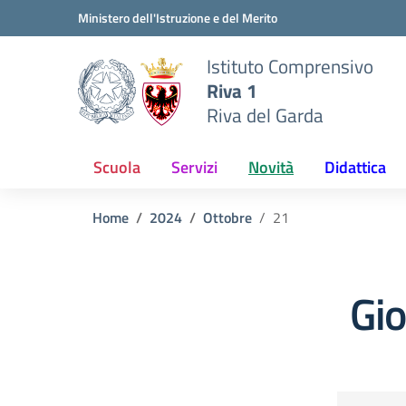
Vai ai contenuti
Vai al menu di navigazione
Vai al footer
Ministero dell'Istruzione e del Merito
Istituto Comprensivo
Riva 1
Riva del Garda
Scuola
Servizi
Novità
Didattica
Home
2024
Ottobre
21
Gi