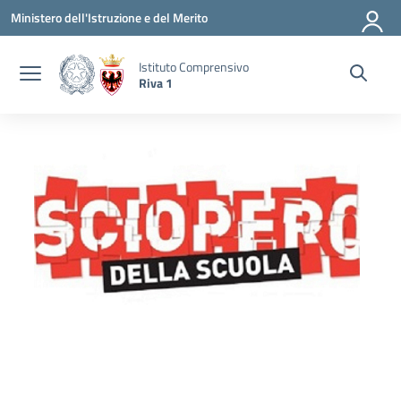
Vai ai contenuti
Vai al menu di navigazione
Vai al footer
Ministero dell'Istruzione e del Merito
Istituto Comprensivo
Riva 1