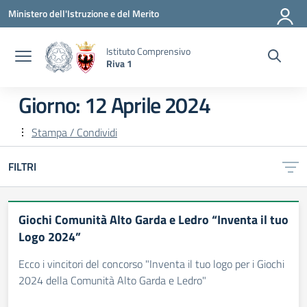
Vai ai contenuti
Vai al menu di navigazione
Vai al footer
Ministero dell'Istruzione e del Merito
Istituto Comprensivo
Riva 1
Giorno:
12 Aprile 2024
Stampa / Condividi
FILTRI
Giochi Comunità Alto Garda e Ledro “Inventa il tuo
Logo 2024”
Ecco i vincitori del concorso "Inventa il tuo logo per i Giochi
2024 della Comunità Alto Garda e Ledro"