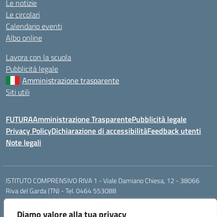
Le notizie
Le circolari
Calendario eventi
Albo online
Lavora con la scuola
Pubblicità legale
Amministrazione trasparente
Siti utili
FUTURA
Amministrazione Trasparente
Pubblicità legale
Privacy Policy
Dichiarazione di accessibilità
Feedback utenti
Note legali
ISTITUTO COMPRENSIVO RIVA 1 - Viale Damiano Chiesa, 12 - 38066
Riva del Garda (TN) - Tel. 0464 553088
segr.riva1@scuole.provincia.tn.it / riva1@pec.provincia.tn.it
Cod. Mecc. TNIC841001 - Cod. Fisc. 93013000224
Diamo valore alla tua privacy