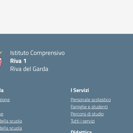
Istituto Comprensivo
Riva 1
Riva del Garda
la
I Servizi
zione
Personale scolastico
Famiglie e studenti
ne
Percorsi di studio
della scuola
Tutti i servizi
della scuola
Didattica