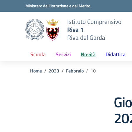
Vai ai contenuti
Vai al menu di navigazione
Vai al footer
Ministero dell'Istruzione e del Merito
Istituto Comprensivo
Riva 1
Riva del Garda
Scuola
Servizi
Novità
Didattica
Home
2023
Febbraio
10
Gi
20